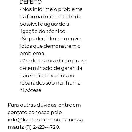
DEFEITO.
• Nos informe o problema
da forma mais detalhada
possível e aguarde a
ligação do técnico.
• Se puder, filme ou envie
fotos que demonstrem o
problema.
• Produtos fora da do prazo
determinado de garantia
não serão trocados ou
reparados sob nenhuma
hipótese.
Para outras dúvidas, entre em
contato conosco pelo
info@kaatop.com
ou na nossa
matriz
(11) 2429-4720
.